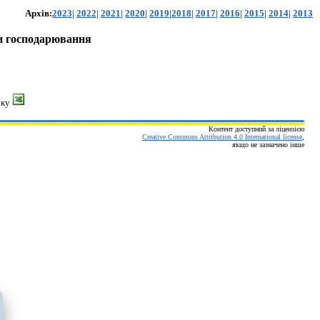
Архів
:
2023
|
20
22
|
20
21
|
20
20
|
2019
|
2018
|
2017
|
2016
|
2015
|
2014
|
2013
ми господарювання
оку
Контент доступний за ліцензією
Creative Commons Attribution 4.0 International license
,
якщо не зазначено інше