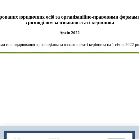
трованих юридичних осіб за організаційно-правовими форма
з розподілом за ознакою статі керівника
Архів 20
22
ми господарювання з розподілом за ознакою статі керівника
на 1
січня
2022 р