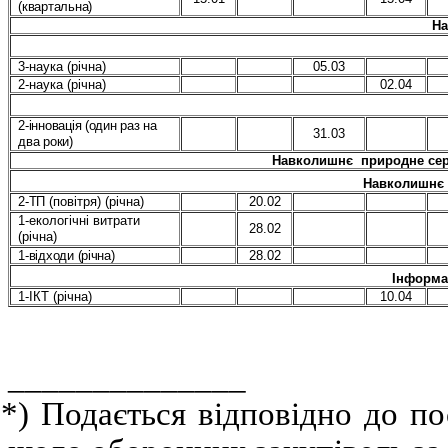
(квартальна)
На
3-наука (річна)
05.03
2-наука (річна)
02.04
2-інновація (один раз на
31.03
два роки)
Навколишнє природне сере
Навколишнє 
2-ТП
(повітря) (річна)
20.02
1-екологічні витрати
28.02
(річна)
1-відходи (річна)
28.02
Інформа
1-ІКТ (річна)
10.04
______________
*) Подається відповідно до по