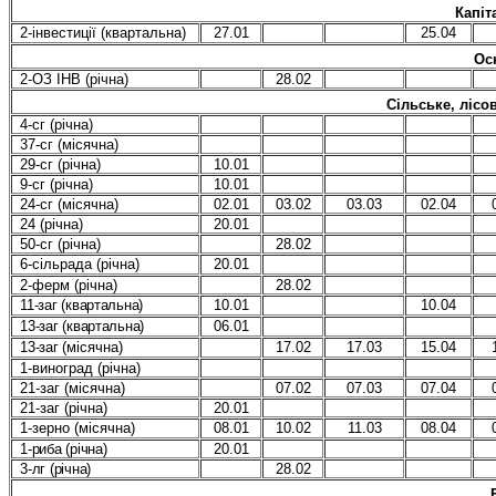
Капіт
2-інвестиції (квартальна)
27.01
25.04
Ос
2-ОЗ ІНВ (річна)
28.02
Сільське, лісо
4-сг (річна)
37-сг (місячна)
29-сг (річна)
10.01
9-сг (річна)
10.01
24-сг (місячна)
02.01
03.02
03.03
02.04
24 (річна)
20.01
50-сг (річна)
28.02
6-сільрада (річна)
20.01
2-ферм (річна)
28.02
11-заг (квартальна)
10.01
10.04
13-заг (квартальна)
06.01
13-заг (
місячна
)
17.02
17.03
15.04
1-виноград (річна)
21-заг (місячна)
07.02
07.03
07.04
21-заг (річна)
20.01
1-зерно (місячна)
08.01
10.02
11.03
08.04
1-риба (річна)
20.01
3-лг (річна)
28.02