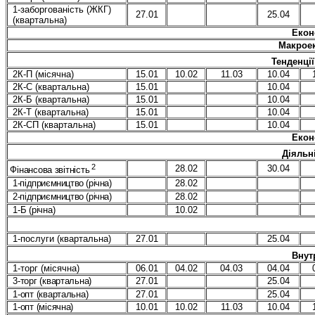
1-заборгованість (ЖКГ)
27.01
25.04
(квартальна)
Екон
Макроек
Тенденції
2К-П (місячна)
15.01
10.02
11.03
10.04
2К-С (квартальна)
15.01
10.04
2К-Б (квартальна)
15.01
10.04
2К-Т (квартальна)
15.01
10.04
2К-СП (квартальна)
15.01
10.04
Екон
Діяльн
2
28.02
30.04
Фінансова звітність
1-підприємництво (річна)
28.02
2-підприємництво (річна)
28.02
1-Б (річна)
10.02
1-послуги (квартальна)
2
7
.01
25.04
Внут
1-торг (місячна)
06.01
04.02
04.03
04.04
3-торг (квартальна)
2
7
.01
2
5
.04
1-опт (квартальна)
2
7
.01
2
5
.04
1-опт (місячна)
10.01
10.02
11.03
10.04