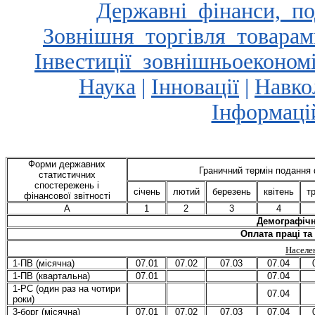
Державні_фінанси,_по
Зовнішня_торгівля_товарам
Інвестиції_зовнішньоекономі
Наука
|
Інновації
|
Навко
Інформаці
Форми державних
Граничний термін подання 
статистичних
спостережень і
січень
лютий
березень
квітень
т
фінансової звітності
А
1
2
3
4
Демографічн
Оплата праці та
Населе
1-ПВ (місячна)
07.01
07.02
07.03
07.04
1-ПВ (квартальна)
07.01
07.04
1-РС (один раз на чотири
07.04
роки)
3-борг (місячна)
07.01
07.02
07.03
07.04