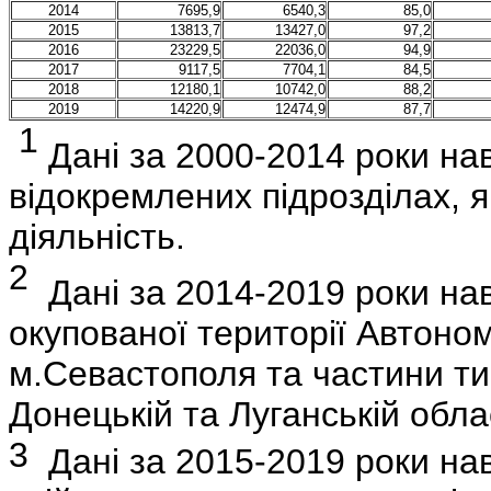
2014
7695,9
6540,3
85,0
2015
13813,7
13427,0
97,2
2016
23229,5
22036,0
94,9
2017
9117,5
7704,1
84,5
2018
12180,1
10742,0
88,2
2019
14220,9
12474,9
87,7
1
Дані за 2000-2014 роки на
відокремлених підрозділах, 
діяльність.
2
Дані за 2014-2019 роки на
окупованої території Автоно
м.Севастополя та частини ти
Донецькій та Луганській обла
3
Дані за 2015-2019 роки нав