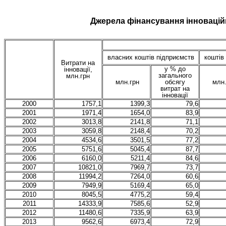
Джерела фінансування інновацій
власних
коштів підприємств
коштів
В
итрат
и на
у % до
інновації,
загального
млн.грн
млн.грн
обсягу
млн.
витрат на
інновації
2000
1757,1
1399,3
79,6
2001
1971,4
1654,0
83,9
2002
3013,8
2141,8
71,1
2003
3059,8
2148,4
70,2
2004
4534,6
3501,5
77,2
2005
5751,6
5045,4
87,7
2006
6160,0
5211,4
84,6
2007
10821,0
7969,7
73,7
2008
11994,2
7264,0
60,6
2009
7949,9
5169,4
65,0
2010
8045,5
4775,2
59,4
2011
14333,9
7585,6
52,9
2012
11480,6
7335,9
63,9
2013
9562,6
6973,4
72,9