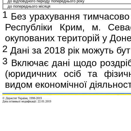
до відповідного періоду попереднього року
до попереднього місяця
1
Без урахування тимчасово 
Республіки Крим, м. Сева
окупованих територій у Доне
2
Дані за 2018 рік можуть бут
3
Включає дані щодо роздрі
(юридичних осіб та фізичн
видом економічної діяльності
© Держстат України, 1998-201
9
Дата останньої модифікації:
2
2
.
01
.201
9