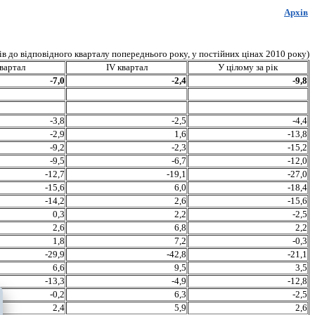
Архів
ків до відповідного кварталу попереднього року, у постійних цінах 2010 року
)
квартал
І
V
квартал
У цілому
за
рік
-7,0
-2,4
-9,8
-3,8
-2,5
-4,4
-2,9
1,6
-13,8
-9,2
-2,3
-15,2
-9,5
-6,7
-12,0
-12,7
-19,1
-27,0
-15,6
6,0
-18,4
-14,2
2,6
-15,6
0,3
2,2
-2,5
2,6
6,8
2,2
1,8
7,2
-0,3
-29,9
-42,8
-21,1
6,6
9,5
3,5
-13,3
-4,9
-12,8
-0,2
6,3
-2,5
2,4
5,9
2,6