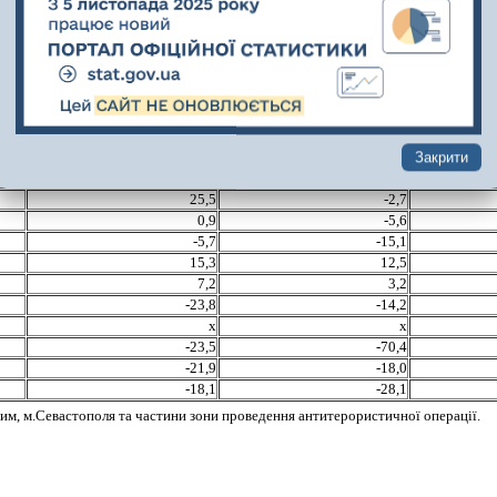
-4,5
-3,0
3,7
-9,8
-13,4
-22,3
-3,4
-1,8
-19,5
-23,9
-7,1
-4,0
-16,2
-22,8
Закрити
-21,0
-27,8
25,5
-2,7
0,9
-5,6
-5,7
-15,1
15,3
12,5
7,2
3,2
-23,8
-14,2
х
х
-23,5
-70,4
-21,9
-18,0
-18,1
-28,1
им, м.Севастополя та частини зони проведення антитерористичної операції.