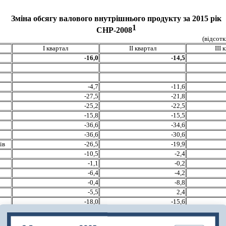
Зміна обсягу валового внутрішнього продукту за 201
5
рік
1
СНP-2008
(відсот
І квартал
ІІ квартал
ІІІ 
-16,0
-14,5
-4,7
-11,6
-27,5
-21,8
-25,2
-22,5
-15,8
-15,5
-36,6
-34,6
-36,6
-30,6
ів
-26,5
-19,9
-10,5
-2,4
-1,1
-0,2
-6,4
-4,2
-0,4
-8,8
-5,5
2,4
-18,0
-15,6
-9,7
-6,0
1,4
0,6