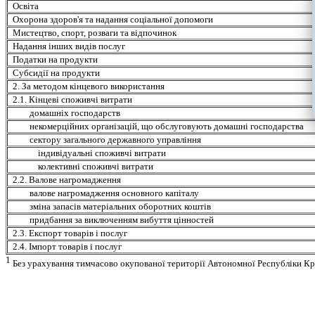
Освіта
Охорона здоров'я та надання соціальної допомоги
Мистецтво, спорт, розваги та відпочинок
Надання інших видів послуг
Податки на продукти
Субсидії на продукти
2. За методом кінцевого використання
2.1. Кінцеві споживчі витрати
домашніх господарств
некомерційних організацій, що обслуговують домашні господарства
сектору загального державного управління
індивідуальні споживчі витрати
колективні споживчі витрати
2.2. Валове нагромадження
валове нагромадження основного капіталу
зміна запасів матеріальних оборотних коштів
придбання за виключенням вибуття цінностей
2.3. Експорт товарів і послуг
2.4. Імпорт товарів і послуг
1
Без урахування тимчасово окупованої території Автономної Республіки Кр