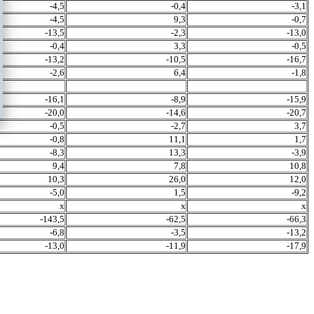
-4,5
-0,4
-3,1
-4,5
9,3
-0,7
-13,5
-2,3
-13,0
-0,4
3,3
-0,5
-13,2
-10,5
-16,7
-2,6
6,4
-1,8
-16,1
-8,9
-15,9
-20,0
-14,6
-20,7
-0,5
-2,7
3,7
-0,8
11,1
1,7
-8,3
13,3
-3,9
9,4
7,8
10,8
10,3
26,0
12,0
-5,0
1,5
-9,2
х
х
х
-143,5
-62,5
-66,3
-6,8
-3,5
-13,2
-13,0
-11,9
-17,9