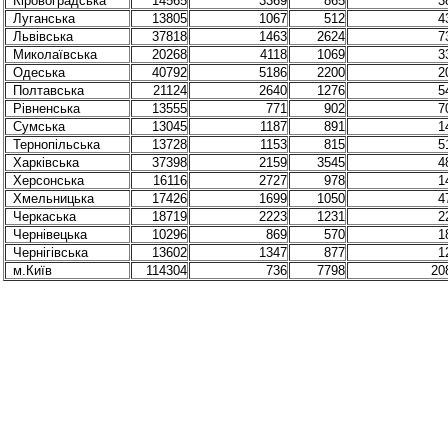
Кіровоградська
14565
3369
865
3
Луганська
13805
1067
512
4
Львівська
37818
1463
2624
7
Миколаївська
20268
4118
1069
3
Одеська
40792
5186
2200
2
Полтавська
21124
2640
1276
5
Рівненська
13555
771
902
7
Сумська
13045
1187
891
1
Тернопільська
13728
1153
815
5
Харківська
37398
2159
3545
4
Херсонська
16116
2727
978
1
Хмельницька
17426
1699
1050
4
Черкаська
18719
2223
1231
2
Чернівецька
10296
869
570
1
Чернігівська
13602
1347
877
1
м.Київ
114304
736
7798
20