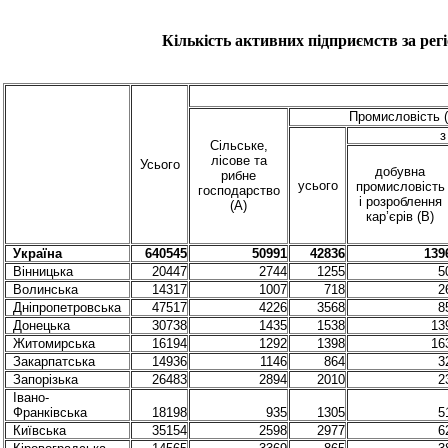
Кількість активних підприємств за рег
Промисловість 
з
Сільське,
лісове та
Усього
добувна
рибне
усього
промисловість
господарство
і розроблення
(А)
кар’єрів (
B
)
Україна
640545
50991
42836
139
Вінницька
20447
2744
1255
5
Волинська
14317
1007
718
2
Дніпропетровська
47517
4226
3568
8
Донецька
30738
1435
1538
13
Житомирська
16194
1292
1398
16
Закарпатська
14936
1146
864
3
Запорізька
26483
2894
2010
2
Івано-
Франківська
18198
935
1305
5
Київська
35154
2598
2977
6