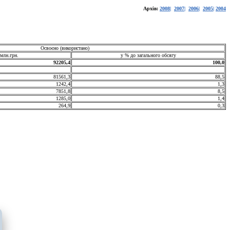
Архів:
2008
|
2007
|
2006
|
2005
|
2004
Освоєно
(
використано)
 млн.грн.
у % до загального обсягу
92205,4
100,0
81561,3
88,5
1242,4
1,3
7851,8
8,5
1285,0
1,4
264,9
0,3