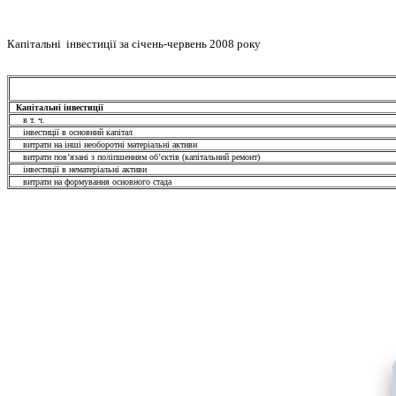
Капітальні інвестиції за січень-червень
2008 року
Капітальні інвестиції
в
т. ч
.
інвестиції в основний капітал
витрати на інші необоротні матеріальні активи
витрати пов’язані з поліпшенням об’єктів (капітальний ремонт)
інвестиції в нематеріальні активи
витрати на формування основного стада