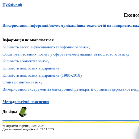
Публікації
Економ
Використання інформаційно-комунікаційних технолог
ій на підприємства
Інформація не оновлюється
Кількість засобів фіксованого телефонного зв'язку
Обсяг реалізованих послуг у сфері телекомунікацій та поштового зв'язку
Кількість абонентів зв'язку
Кількість поштових відправлень
Кількість поштових відправлень (1980-201
8
)
Стан і розвиток зв'язку
Використання інструментів електронної демократії органами державної влад
Методологічні пояснення
Довідка
© Держстат України, 1998-20
2
4
Дата останньої модифікації:
22.11.2024