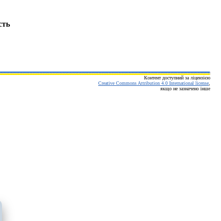
сть
Контент доступний за ліцензією
Creative Commons Attribution 4.0 International license
,
якщо не зазначено інше