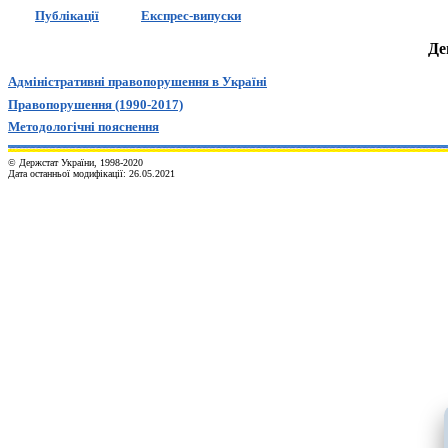
Публікації
Експрес-випуски
Де
Адміністративні правопорушення в Україні
Правопорушення (1990-20
1
7)
Методологічні пояснення
© Держстат України, 1998-20
20
Дата останньої модифікації:
26.05.2021