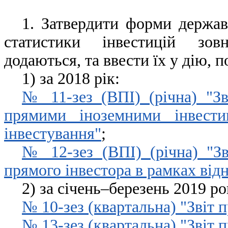
1. Затвердити форми держав
статистики інвестицій зовн
додаються, та ввести їх у дію, п
1) за 2018 рік:
№ 11-зез (ВПІ) (річна) "Зв
прямими іноземними інвести
інвестування"
;
№ 12-зез (ВПІ) (річна) "Зв
прямого інвестора в рамках від
2) за січень–березень 2019 ро
№ 10-зез (квартальна) "Звіт п
№ 13-зез (квартальна) "Звіт п