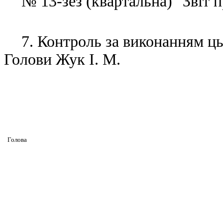
№ 13-зез (квартальна) "Звіт п
7. Контроль за виконанням ць
Голови Жук І. М.
Головa