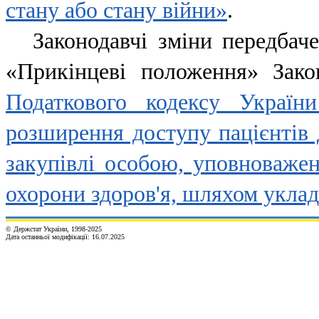
стану або стану війни»
.
Законодавчі зміни передбач
«Прикінцеві положення» Зак
Податкового кодексу Україн
розширення доступу пацієнтів 
закупівлі особою, уповноважен
охорони здоров'я, шляхом уклад
© Держстат України, 1998-20
2
5
Дата останньої модифікації:
16.07.2025